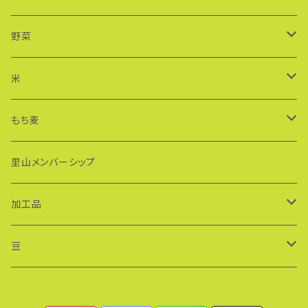
野菜
アスパラガス
米
玄米
もち麦
30kg
精米
300g
里山メンバーシップ
10kg
5kg
1kg
加工品
5kg×2袋
1kg×5袋
小麦粉
豆
5kg×3袋
850g
米粉
黒大豆